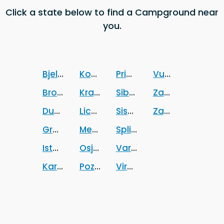
Click a state below to find a Campground near
you.
Bjelovarsko-bilogorska zupanija
Koprivnicko-krizevacka zupanija
Primorsko-goranska zup
Vukovarsko-srij
Brodsko-posavska zupanija
Krapinsko-zagorska zupanija
Sibensko-kninska zupani
Zadarska zupani
Dubrovacko-neretvanska zupanija
Licko-senjska zupanija
Sisacko-moslavacka zup
Zagrebacka zup
Grad Zagreb
Medimurska zupanija
Splitsko-dalmatinska zu
Istarska zupanija
Osjecko-baranjska zupanija
Varazdinska zupanija
Karlovacka zupanija
Pozesko-slavonska zupanija
Viroviticko-podravska z